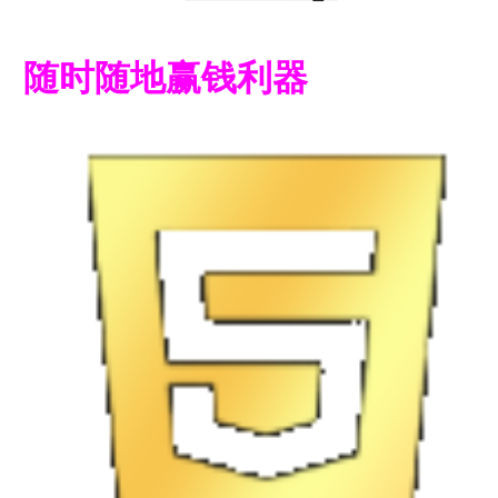
随时随地赢钱利器