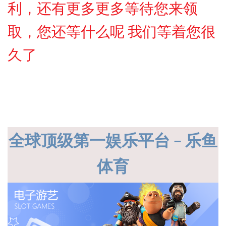
利，还有更多更多等待您来领
取，您还等什么呢 我们等着您很
久了
全球顶级第一娱乐平台 – 乐鱼
体育