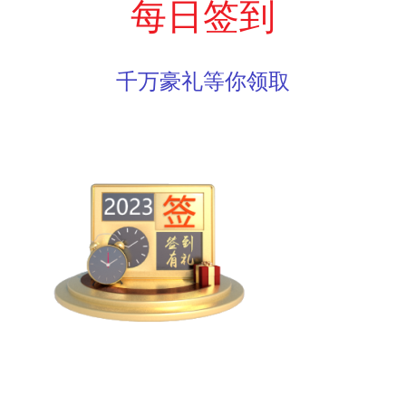
每日签到
千万豪礼等你领取