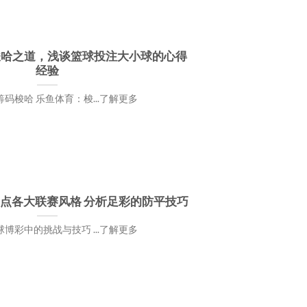
梭哈之道，浅谈篮球投注大小球的心得
经验
码梭哈 乐鱼体育：梭...了解更多
点各大联赛风格 分析足彩的防平技巧
博彩中的挑战与技巧 ...了解更多