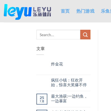
跳
到
首页
热门游戏
乐鱼
内
容
文章
炸金花
疯狂小镇：狂欢开
始，惊喜大奖爆不停
最大渔获:一边钓鱼，
25
一边暴富
7 月