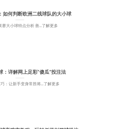
：如何判断欧洲二线球队的大小球
赛大小球特点分析 善...了解更多
球：详解网上足彩“傻瓜”投注法
巧：让新手变身常胜将...了解更多