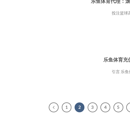
乐鱼体育代理：
投注篮球高
乐鱼体育充
引言 乐鱼
1
2
3
4
5