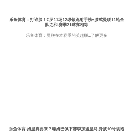
乐鱼体育：打谁脸！C罗11场12球领跑射手榜=滕式曼联11轮全
队之和 赛季21球亦相等
乐鱼体育：曼联在本赛季的英超联...了解更多
乐鱼体育-姆皇真要来？曝姆巴佩下赛季加盟皇马 身披10号战袍