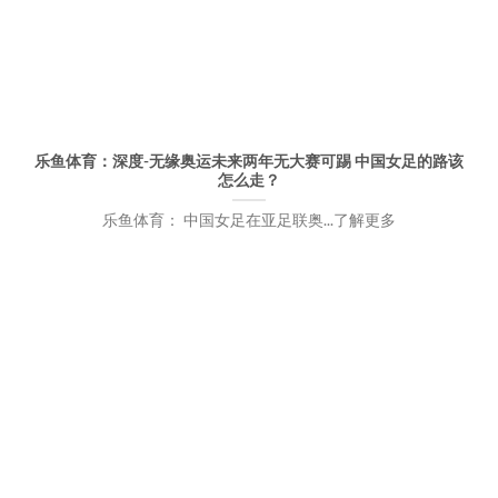
乐鱼体育：深度-无缘奥运未来两年无大赛可踢 中国女足的路该
怎么走？
乐鱼体育： 中国女足在亚足联奥...了解更多