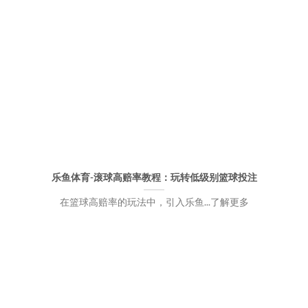
乐鱼体育-滚球高赔率教程：玩转低级别篮球投注
在篮球高赔率的玩法中，引入乐鱼...了解更多