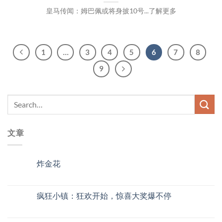
皇马传闻：姆巴佩或将身披10号...了解更多
1
…
3
4
5
6
7
8
9
文章
炸金花
疯狂小镇：狂欢开始，惊喜大奖爆不停