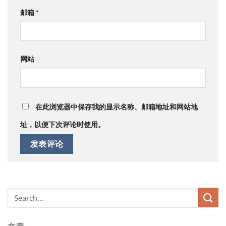
邮箱
*
网站
在此浏览器中保存我的显示名称、邮箱地址和网站地
址，以便下次评论时使用。