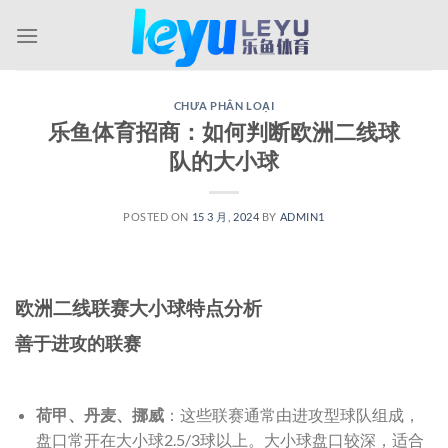
跳
到
内
容
CHƯA PHÂN LOẠI
乐鱼体育招商：如何判断欧洲二线球
队的大小球
POSTED ON
15 3 月, 2024
BY
ADMIN1
欧洲二线联赛大小球特点分析
善于进攻的联赛
荷甲、丹麦、挪威
：这些联赛通常由进攻型球队组成，
盘口常开在大小球2.5/3球以上。大小球盘口较深，适合