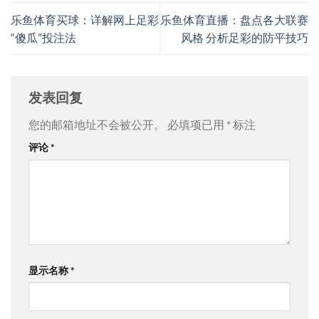
乐鱼体育买球：详解网上足彩
乐鱼体育直播：盘点各大联赛
“傻瓜”投注法
风格 分析足彩的防平技巧
发表回复
您的邮箱地址不会被公开。
必填项已用
*
标注
评论
*
显示名称
*