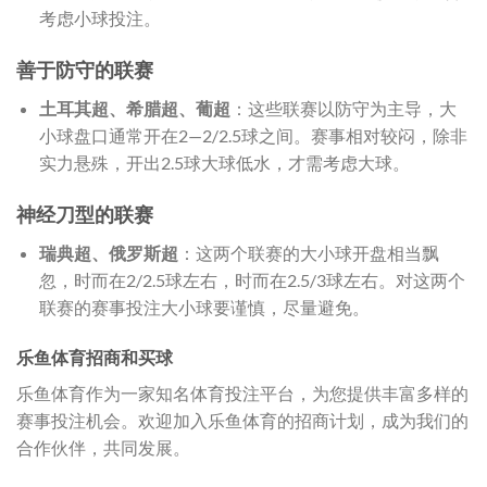
考虑小球投注。
善于防守的联赛
土耳其超、希腊超、葡超
：这些联赛以防守为主导，大
小球盘口通常开在2—2/2.5球之间。赛事相对较闷，除非
实力悬殊，开出2.5球大球低水，才需考虑大球。
神经刀型的联赛
瑞典超、俄罗斯超
：这两个联赛的大小球开盘相当飘
忽，时而在2/2.5球左右，时而在2.5/3球左右。对这两个
联赛的赛事投注大小球要谨慎，尽量避免。
乐鱼体育招商和买球
乐鱼体育作为一家知名体育投注平台，为您提供丰富多样的
赛事投注机会。欢迎加入乐鱼体育的招商计划，成为我们的
合作伙伴，共同发展。