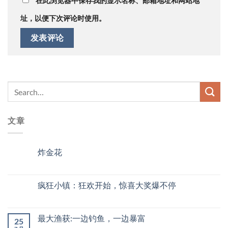
在此浏览器中保存我的显示名称、邮箱地址和网站地
址，以便下次评论时使用。
文章
炸金花
疯狂小镇：狂欢开始，惊喜大奖爆不停
最大渔获:一边钓鱼，一边暴富
25