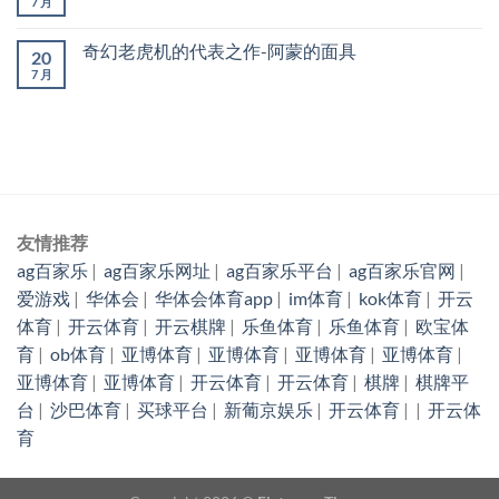
7 月
奇幻老虎机的代表之作-阿蒙的面具
20
7 月
友情推荐
ag百家乐
|
ag百家乐网址
|
ag百家乐平台
|
ag百家乐官网
|
爱游戏
|
华体会
|
华体会体育app
|
im体育
|
kok体育
|
开云
体育
|
开云体育
|
开云棋牌
|
乐鱼体育
|
乐鱼体育
|
欧宝体
育
|
ob体育
|
亚博体育
|
亚博体育
|
亚博体育
|
亚博体育
|
亚博体育
|
亚博体育
|
开云体育
|
开云体育
|
棋牌
|
棋牌平
台
|
沙巴体育
|
买球平台
|
新葡京娱乐
|
开云体育
| |
开云体
育