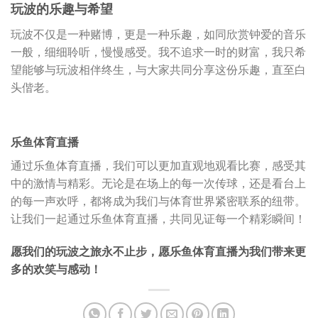
玩波的乐趣与希望
玩波不仅是一种赌博，更是一种乐趣，如同欣赏钟爱的音乐
一般，细细聆听，慢慢感受。我不追求一时的财富，我只希
望能够与玩波相伴终生，与大家共同分享这份乐趣，直至白
头偕老。
乐鱼体育直播
通过乐鱼体育直播，我们可以更加直观地观看比赛，感受其
中的激情与精彩。无论是在场上的每一次传球，还是看台上
的每一声欢呼，都将成为我们与体育世界紧密联系的纽带。
让我们一起通过乐鱼体育直播，共同见证每一个精彩瞬间！
愿我们的玩波之旅永不止步，愿乐鱼体育直播为我们带来更
多的欢笑与感动！