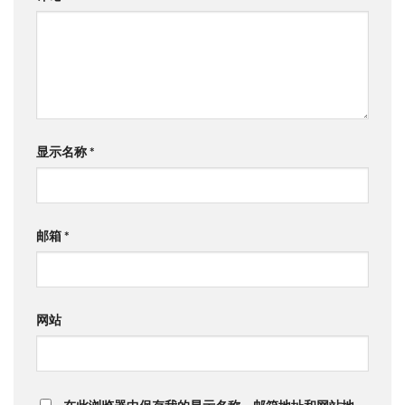
显示名称
*
邮箱
*
网站