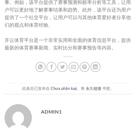
事。例如，该平台提供了赛事预测和赔率分析等工具，让用
户可以更好地了解赛事结果和趋势。此外，该平台还为用户
提供了一个社交平台，让用户可以与其他体育爱好者分享他
们的观点和体育经验。
开云体育平台是一个非常实用和全面的体育信息平台，提供
最新的体育赛事新闻、实时比分和赛事预告等内容。
此条目已发布在
Chưa phân loại
。将
永久链接
书签。
ADMIN1