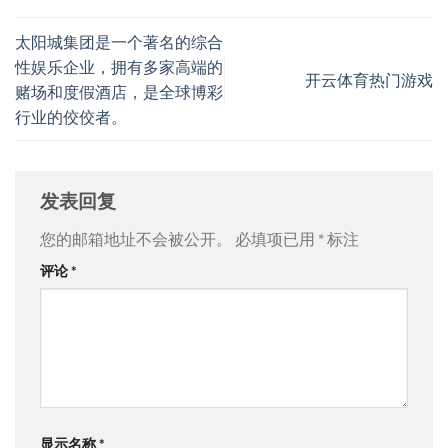
太阳城集团是一个著名的综合
性娱乐企业，拥有多家高端的
开云体育热门游戏
赌场和度假酒店，是全球博彩
行业的佼佼者。
发表回复
您的邮箱地址不会被公开。
必填项已用
*
标注
评论
*
显示名称
*