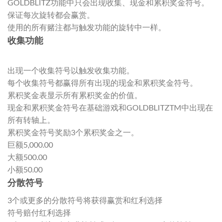
GOLDBLITZ功能中只会出现收集、现金和累积奖金符号。
保证每次旋转都会赢赏。
使用的所有赌注都与触发功能的旋转中一样。
收集功能
出现一个收集符号以触发收集功能。
每个收集符号都赢得所有出现的现金和累积奖金符号。
累积奖金表显示所有累积奖金的价值。
现金和累积奖金符号在基础游戏和GOLDBLITZTM中出现在
所有转轴上。
累积奖金符号奖励3个累积奖金之一。
巨额5,000.00
大额500.00
小额50.00
分散符号
3个或更多的分散符号将获得赢赏和红利选择
符号赔付红利选择