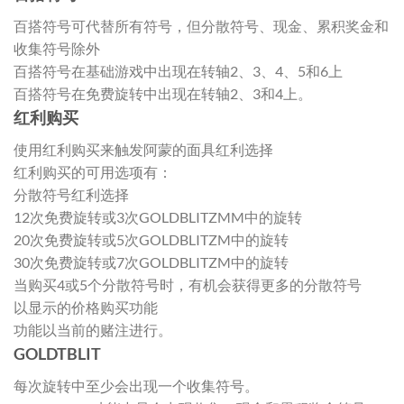
百搭符号可代替所有符号，但分散符号、现金、累积奖金和
收集符号除外
百搭符号在基础游戏中出现在转轴2、3、4、5和6上
百搭符号在免费旋转中出现在转轴2、3和4上。
红利购买
使用红利购买来触发阿蒙的面具红利选择
红利购买的可用选项有：
分散符号红利选择
12次免费旋转或3次GOLDBLITZMM中的旋转
20次免费旋转或5次GOLDBLITZM中的旋转
30次免费旋转或7次GOLDBLITZM中的旋转
当购买4或5个分散符号时，有机会获得更多的分散符号
以显示的价格购买功能
功能以当前的赌注进行。
GOLDTBLIT
每次旋转中至少会出现一个收集符号。