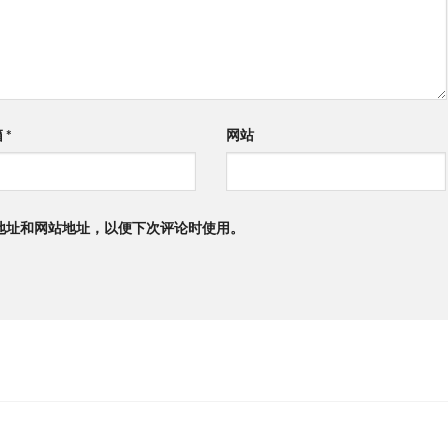
箱
*
网站
地址和网站地址，以便下次评论时使用。