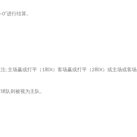
-0”进行结算。
投注; 主场赢或打平（1和X）客场赢或打平（2和X）或主场或客
方球队则被视为主队。