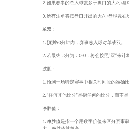
2. 如果赛事的总入球数多于盘口的大/小
3. 所有注单将按盘口开出的大/小盘球数
单双：
1. 预测90分钟内，赛事总入球对单或双。
2. 若最终比分为：0-0，将会按照“双”来计
波胆：
1. 预测一场特定赛事中相关时间段的准确
2. “任何其他比分”是指任何的比分，而
净胜值：
1. 净胜值是指一个用数字价值来区分赛
大，净胜值就越高。