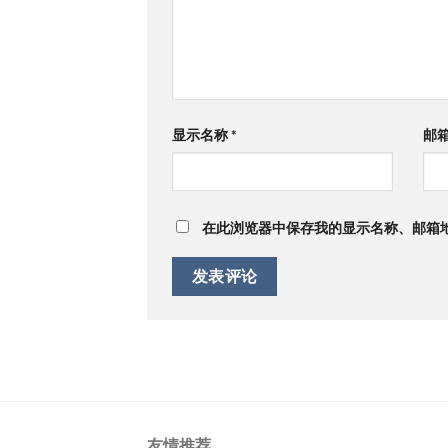
显示名称
*
邮
在此浏览器中保存我的显示名称、邮箱
友情推荐