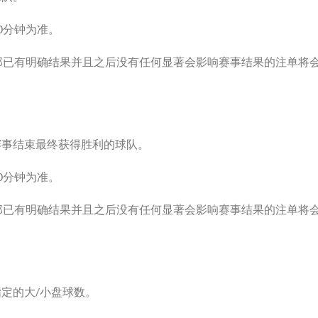
0分钟为准。
断，那已有明确结果并且之后没有任何显著会影响赛事结果的注单将
赛事结束最终获得胜利的球队。
0分钟为准。
断，那已有明确结果并且之后没有任何显著会影响赛事结果的注单将
指定的大/小盘球数。