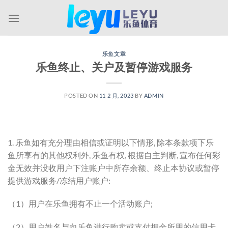
跳
到
内
容
乐鱼文章
乐鱼终止、关户及暂停游戏服务
POSTED ON
11 2 月, 2023
BY
ADMIN
1. 乐鱼如有充分理由相信或证明以下情形, 除本条款项下乐
鱼所享有的其他权利外, 乐鱼有权, 根据自主判断, 宣布任何彩
金无效并没收用户下注账户中所存余额、终止本协议或暂停
提供游戏服务/冻结用户账户:
（1）用户在乐鱼拥有不止一个活动账户;
（2）用户姓名与向乐鱼进行购卖或支付押金所用的信用卡