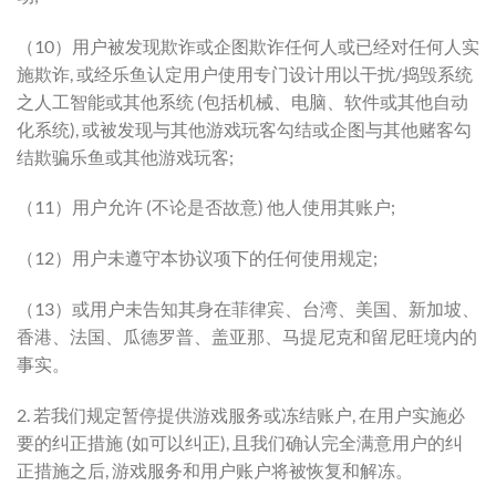
（10）用户被发现欺诈或企图欺诈任何人或已经对任何人实
施欺诈, 或经乐鱼认定用户使用专门设计用以干扰/捣毁系统
之人工智能或其他系统 (包括机械、电脑、软件或其他自动
化系统), 或被发现与其他游戏玩客勾结或企图与其他赌客勾
结欺骗乐鱼或其他游戏玩客;
（11）用户允许 (不论是否故意) 他人使用其账户;
（12）用户未遵守本协议项下的任何使用规定;
（13）或用户未告知其身在菲律宾、台湾、美国、新加坡、
香港、法国、瓜德罗普、盖亚那、马提尼克和留尼旺境内的
事实。
2. 若我们规定暂停提供游戏服务或冻结账户, 在用户实施必
要的纠正措施 (如可以纠正), 且我们确认完全满意用户的纠
正措施之后, 游戏服务和用户账户将被恢复和解冻。