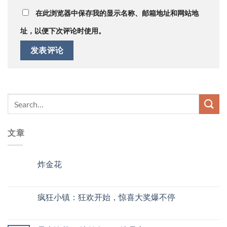
在此浏览器中保存我的显示名称、邮箱地址和网站地
址，以便下次评论时使用。
文章
炸金花
疯狂小镇：狂欢开始，惊喜大奖爆不停